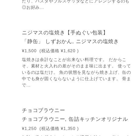
たり、パスタやブルスケッタなどにアレンジするのも
◎お好み...
ニジマスの塩焼き【手ぬぐい包装】
「静缶」 しずおかん, ニジマスの塩焼き
¥1,500
(税込価格
¥1,620
)
塩焼きは余計なことが出来ない料理です。 だからこ
そ、素材と火入れの差がそのまま味に出ます。 使って
いるのは塩だけ。 魚の状態を見ながら焼き上げ、缶の
中でも身が固くならないように仕上げています。 骨ま
で...
チョコブラウニー
チョコブラウニー, 缶詰キッチンオリジナル
¥1,250
(税込価格
¥1,350
)