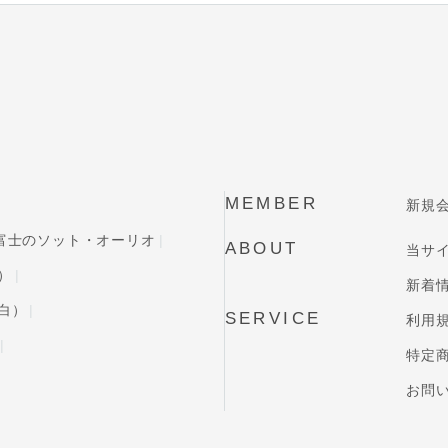
MEMBER
新規
富士のソット・オーリオ
ABOUT
当サ
）
新着
白）
SERVICE
利用
特定
お問