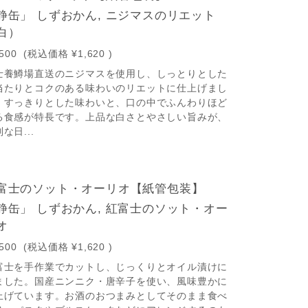
静缶」 しずおかん, ニジマスのリエット
白）
,500
(税込価格
¥1,620
)
士養鱒場直送のニジマスを使用し、しっとりとした
当たりとコクのある味わいのリエットに仕上げまし
。すっきりとした味わいと、口の中でふんわりほど
る食感が特長です。上品な白さとやさしい旨みが、
な日...
富士のソット・オーリオ【紙管包装】
静缶」 しずおかん, 紅富士のソット・オー
オ
,500
(税込価格
¥1,620
)
富士を手作業でカットし、じっくりとオイル漬けに
ました。国産ニンニク・唐辛子を使い、風味豊かに
上げています。お酒のおつまみとしてそのまま食べ