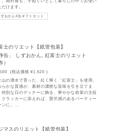
す。開封後も、手ぬぐいとして暮らしの中でお使い
ただけます。
しずおかん4缶ギフトセット
富士のリエット【紙管包装】
静缶」 しずおかん, 紅富士のリエット
赤）
,500
(税込価格
¥1,620
)
士山の湧水で育った、紅く輝く「紅富士」を使用。
めらかな質感が、素材の濃密な旨味を引き立てま
。特別な日のディナーに飾る、華やかな前菜の主役
。クラッカーに添えれば、贅沢感のあるパーティー
ンに。...
ジマスのリエット【紙管包装】