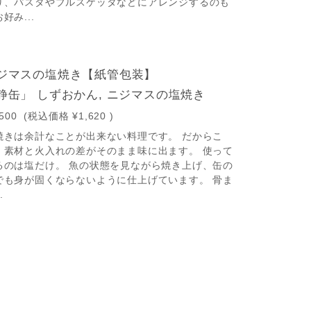
り、パスタやブルスケッタなどにアレンジするのも
好み...
ジマスの塩焼き【紙管包装】
静缶」 しずおかん, ニジマスの塩焼き
,500
(税込価格
¥1,620
)
焼きは余計なことが出来ない料理です。 だからこ
、素材と火入れの差がそのまま味に出ます。 使って
るのは塩だけ。 魚の状態を見ながら焼き上げ、缶の
でも身が固くならないように仕上げています。 骨ま
.